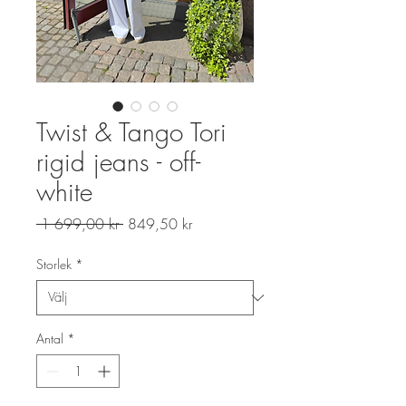
Twist & Tango Tori
rigid jeans - off-
white
Ordinarie
Reapris
 1 699,00 kr 
849,50 kr
pris
Storlek
*
Antal
*