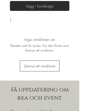
Lägg i kundvagn
Inga omdömen än
Berätta vad du tycker. Var den första som
lämnar ett omdöme.
Lämna ett omdöme
Få uppdatering om
rea och event