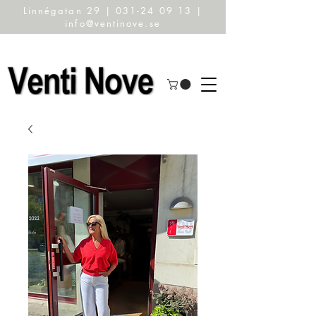
Linnégatan 29 | 031-24 09 13 |
info@ventinove.se