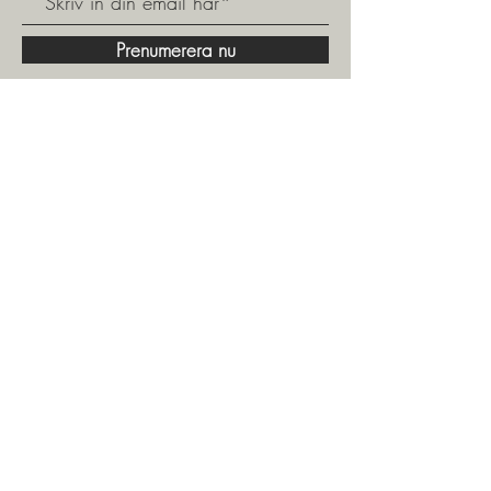
Prenumerera nu
Välkommen att gå med i vår kundklubb och få
tillgång till fina specialerbjudanden och våra
populära shoppingkvällar.
Exklusivt för våra medlemskunder.
031 - 24 09 13
|
info@ventinove.se
|
Linnégatan 29, 413 04 Göteborg
Öppettider
Måndag - Fredag: 10.00 - 18.00
​​Lördag: 10.00 -14.00
​Söndag: Stäng
Hitta Hit