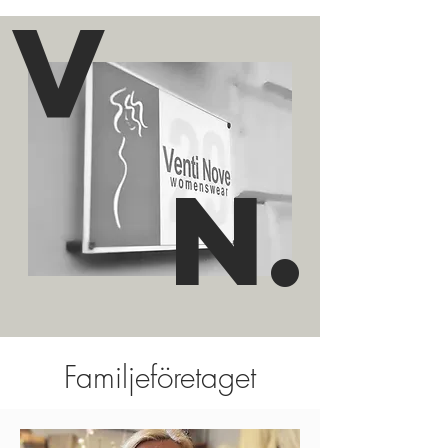
V
n.
Familjeföretaget