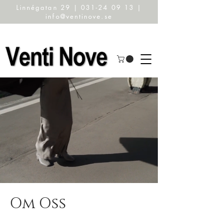
Linnégatan 29 | 031-24 09 13 |
info@ventinove.se
Om Oss