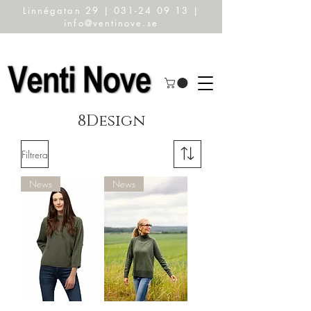
Linnégatan 29 | 031-24 09 13 |
info@ventinove.se
8Design
Filtrera
News
News