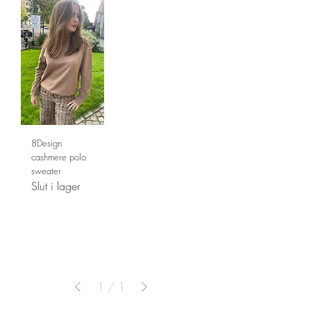
8Design
cashmere polo
sweater
Slut i lager
1
/
1