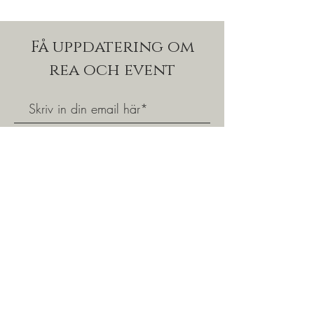
Få uppdatering om
rea och event
Prenumerera nu
Välkommen att gå med i vår kundklubb och få
tillgång till fina specialerbjudanden och våra
populära shoppingkvällar.
Exklusivt för våra medlemskunder.
031 - 24 09 13
|
info@ventinove.se
|
Linnégatan 29, 413 04 Göteborg