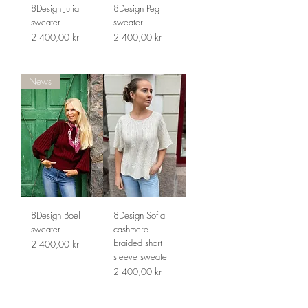
8Design Julia
8Design Peg
sweater
sweater
Pris
Pris
2 400,00 kr
2 400,00 kr
News
8Design Boel
8Design Sofia
sweater
cashmere
braided short
Pris
2 400,00 kr
sleeve sweater
Pris
2 400,00 kr