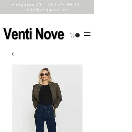
Linnégatan 29 | 031-24 09 13 |
info@ventinove.se