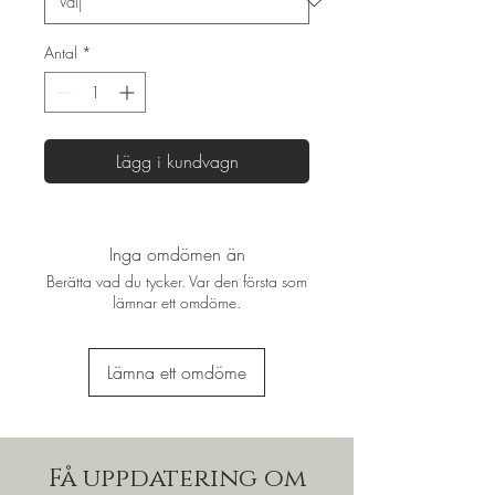
Antal
*
Lägg i kundvagn
Inga omdömen än
Berätta vad du tycker. Var den första som
lämnar ett omdöme.
Lämna ett omdöme
Få uppdatering om