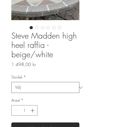
Steve Madden high
heel raffia -
beige/white
Pris
1 498,00 kr
Storlek
*
Antal
*