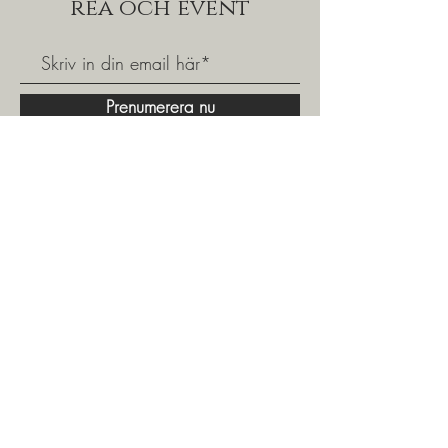
rea och event
Prenumerera nu
Välkommen att gå med i vår kundklubb och få
tillgång till fina specialerbjudanden och våra
populära shoppingkvällar.
Exklusivt för våra medlemskunder.
031 - 24 09 13
|
info@ventinove.se
|
Linnégatan 29, 413 04 Göteborg
Öppettider
Måndag - Fredag: 10.00 - 18.00
​​Lördag: 10.00 -14.00
​Söndag: Stäng