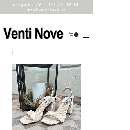
Linnégatan 29 | 031-24 09 13 |
info@ventinove.se