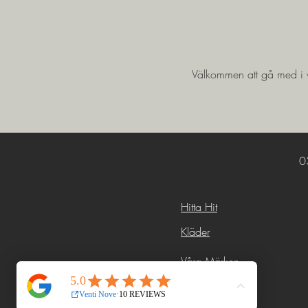
Välkommen att gå med i vå
0
Hitta Hit
Kläder
Våra Märken