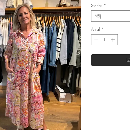
Storlek
*
Välj
Antal
*
L