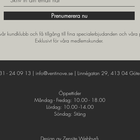
Prenumerera nu
r kundklubb och få tillgång till fina specialerbjudanden och våra 
Exklusivt för våra medlemskunder.
31 - 24 09 13 |
info@ventinove.se
| Linnégatan 29, 413 04 Göte
Öppettider
Måndag - Fredag: 10.00 - 18.00
​​Lördag: 10.00 -14.00
​Söndag: Stäng
Design av Zensite Webbyrå