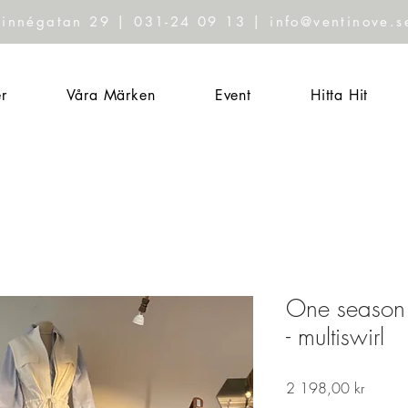
Linnégatan 29 | 031-24 09 13 | info@ventinove.s
r
Våra Märken
Event
Hitta Hit
One season 
- multiswirl
Pris
2 198,00 kr