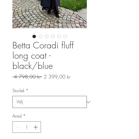
Betta Coradi fluff
long coat -
black/blue
Ordinarie
Reapris
 4 798,00 kr 
2 399,00 kr
pris
Storlek
*
Antal
*