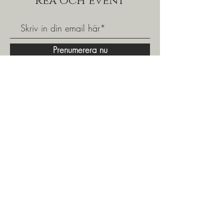
rea och event
Prenumerera nu
Välkommen att gå med i vår kundklubb och få
tillgång till fina specialerbjudanden och våra
populära shoppingkvällar.
Exklusivt för våra medlemskunder.
031 - 24 09 13
|
info@ventinove.se
|
Linnégatan 29, 413 04 Göteborg
Öppettider
Måndag - Fredag: 10.00 - 18.00
​​Lördag: 10.00 -14.00
​Söndag: Stäng