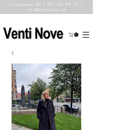
Linnégatan 29 | 031-24 09 13 |
info@ventinove.se